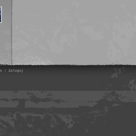
o
|
Zaloguj