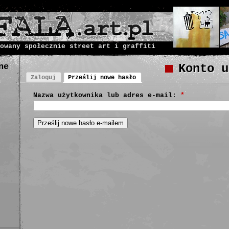
owany społecznie street art i graffiti
ne
Konto u
Zaloguj
Prześlij nowe hasło
Nazwa użytkownika lub adres e-mail:
*