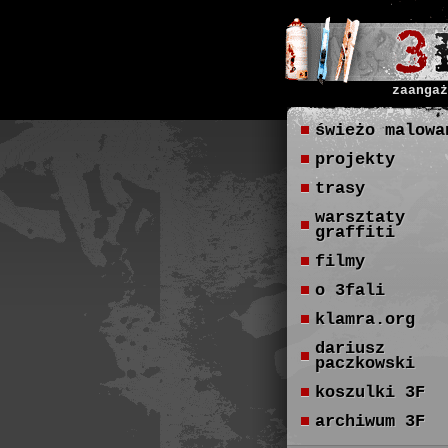
zaangaż
świeżo malowa
projekty
trasy
warsztaty
graffiti
filmy
o 3fali
klamra.org
dariusz
paczkowski
koszulki 3F
archiwum 3F