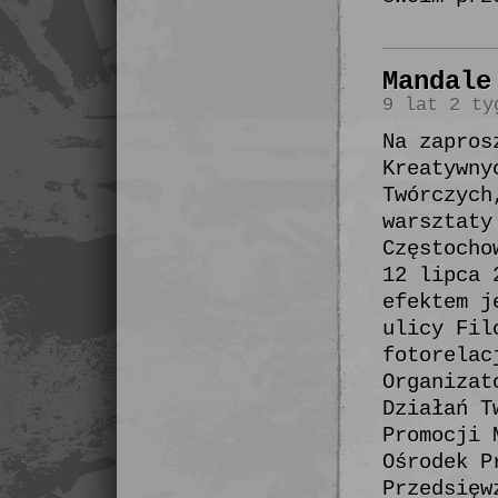
Mandale
9 lat 2 ty
Na zapros
Kreatywny
Twórczych
warsztaty
Częstocho
12 lipca 
efektem j
ulicy Fil
fotorelac
Organizat
Działań T
Promocji 
Ośrodek P
Przedsięw