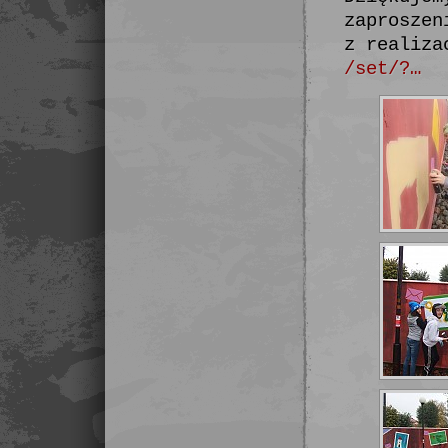
zaproszen
z realiz
/set/?…