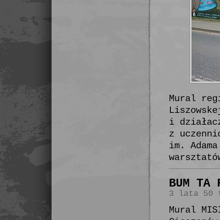
Mural reg
Liszowske
i działac
z uczenni
im. Adama
warsztató
BUM TA 
3 lata 50 
Mural MIS