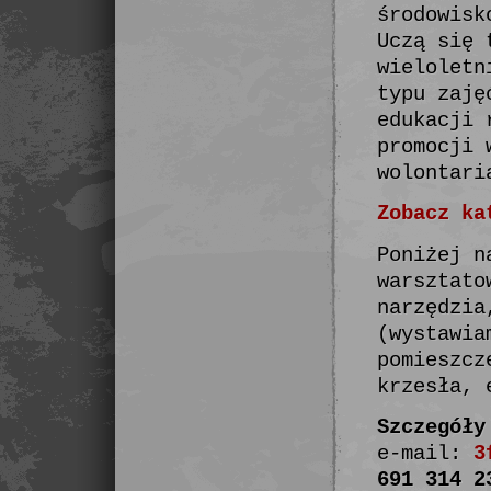
środowisk
Uczą się 
wieloletn
typu zaję
edukacji 
promocji 
wolontari
Zobacz ka
Poniżej n
warsztato
narzędzia
(wystawia
pomieszcz
krzesła, 
Szczegóły
e-mail:
3
691 314 2