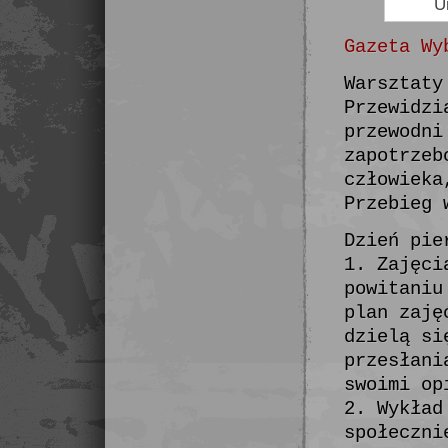
U
Gazeta Wy
Warsztaty
Przewidzi
przewodni
zapotrzeb
człowieka
Przebieg 
Dzień pie
1. Zajęci
powitaniu
plan zaję
dzielą si
przesłani
swoimi op
2. Wykład
społeczni