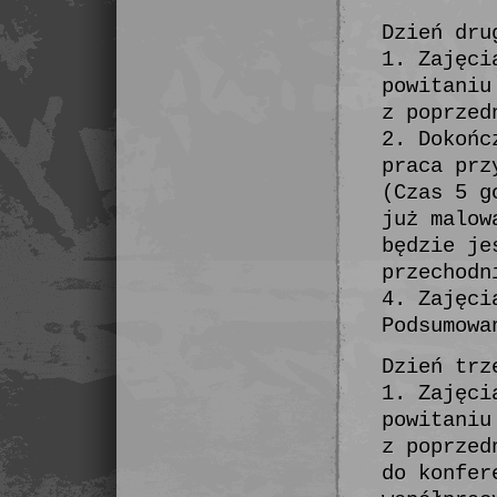
Dzień dru
1. Zajęci
powitaniu
z poprzed
2. Dokońc
praca prz
(Czas 5 g
już malow
będzie je
przechodn
4. Zajęci
Podsumowa
Dzień trz
1. Zajęci
powitaniu
z poprzed
do konfer