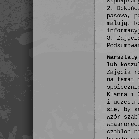
współprac
2. Dokońc
pasowa, p
malują. R
informacy
3. Zajęci
Podsumowa
Warsztaty
lub koszu
Zajęcia r
na temat 
społeczni
Klamra i 
i uczestn
się, by s
wzór szab
własnoręc
szablon n