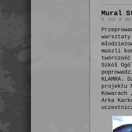
Mural S
5 lat 5 dn
Przeprowa
warsztaty
młodzieżo
muszli ko
twórczość
Szkół Ogó
poprowadz
KLAMRA. D
projektu 
Kowarach 
Arka Kark
uczestnic