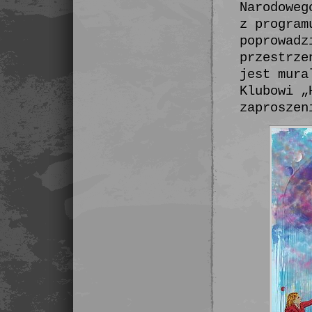
Narodoweg
z program
poprowadz
przestrze
jest mura
Klubowi „
zaprosze