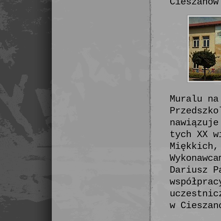
Cieszanów
Muralu na
Przedszko
nawiązuje
tych XX w
Miękkich,
Wykonawca
Dariusz P
współprac
uczestnic
w Cieszan