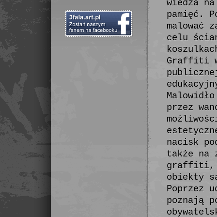
wiedza na
pamięć. P
malować z
celu ścia
koszulkac
Graffiti 
publiczne
edukacyjn
Malowidło
przez wan
możliwośc
estetyczn
nacisk po
także na 
graffiti,
obiekty s
Poprzez u
poznają p
obywatels