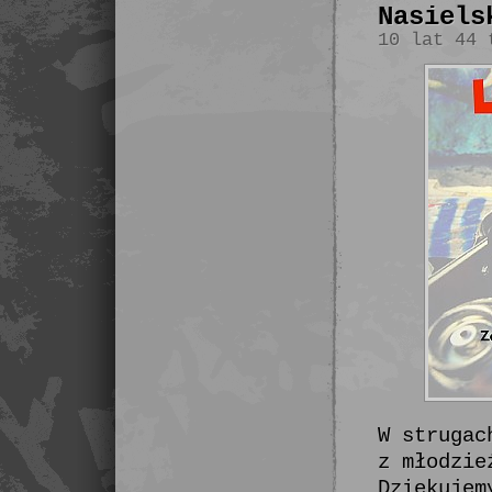
Nasiels
10 lat 44 
W strugac
z młodzie
Dziękujem