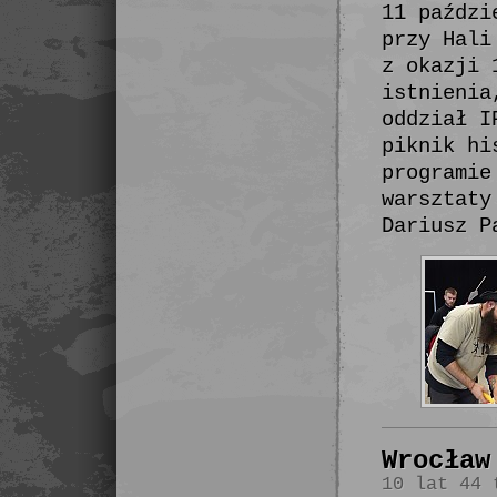
11 paździ
przy Hali
z okazji 
istnienia
oddział I
piknik hi
programie
warsztaty
Dariusz P
Wrocław
10 lat 44 