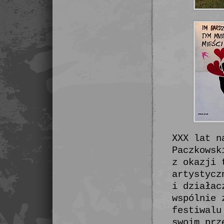
XXX lat n
Paczkowsk
z okazji 
artystycz
i działac
wspólnie 
festiwalu
swoim prz