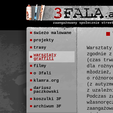
zaangażowany społecznie stree
świeżo malowane
projekty
trasy
Warsztaty
zgodnie z
warsztaty
graffiti
(czas trw
dla rożny
filmy
młodzież,
o 3fali
o różnoro
klamra.org
(z autyzm
dariusz
z uzależn
paczkowski
Podczas z
koszulki 3F
własnoręc
archiwum 3F
zaangażow