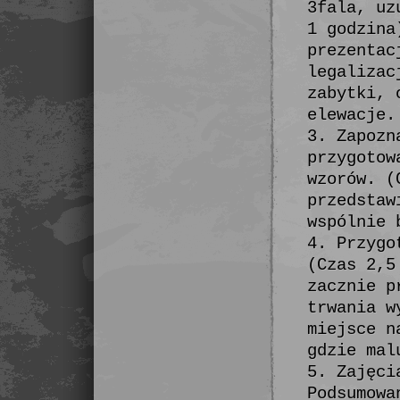
3fala, uz
1 godzina
prezentac
legalizac
zabytki, 
elewacje.
3. Zapozn
przygotow
wzorów. (
przedstaw
wspólnie 
4. Przygo
(Czas 2,5
zacznie p
trwania w
miejsce n
gdzie mal
5. Zajęci
Podsumowa