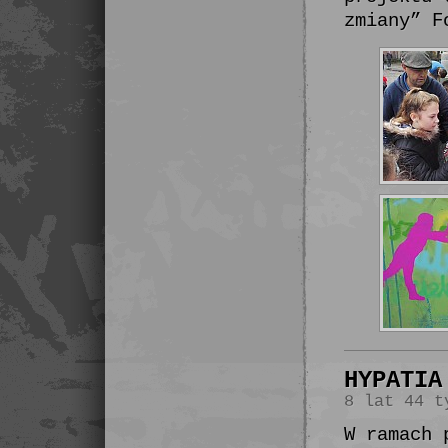
zmiany” F
HYPATIA
8 lat 44 t
W ramach 