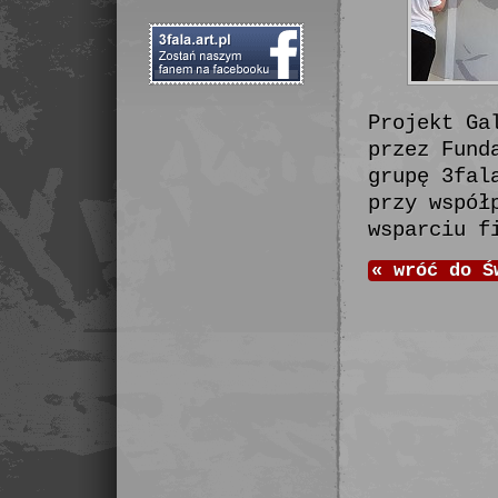
Projekt Ga
przez Fund
grupę 3fal
przy współ
wsparciu f
«
wróć do
Ś