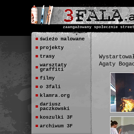
zaangażowany społecznie stree
świeżo malowane
projekty
trasy
Wystartowa
Agaty Boga
warsztaty
graffiti
filmy
o 3fali
klamra.org
dariusz
paczkowski
koszulki 3F
archiwum 3F