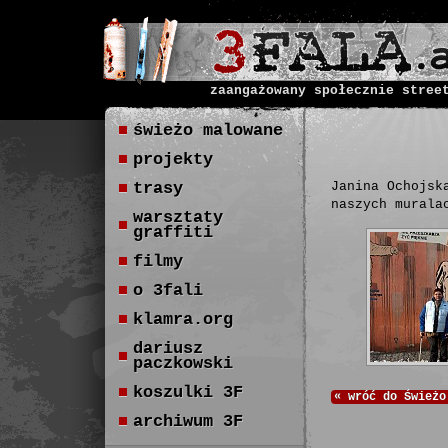
zaangażowany społecznie stree
świeżo malowane
projekty
trasy
Janina Ochojsk
naszych murala
warsztaty
graffiti
filmy
o 3fali
klamra.org
dariusz
paczkowski
koszulki 3F
«
wróć do
Świeżo
archiwum 3F