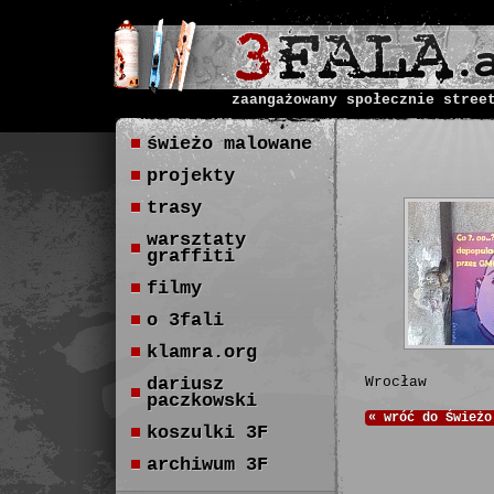
zaangażowany społecznie stree
świeżo malowane
projekty
trasy
warsztaty
graffiti
filmy
o 3fali
klamra.org
dariusz
Wrocław
paczkowski
«
wróć do
Świeżo
koszulki 3F
archiwum 3F