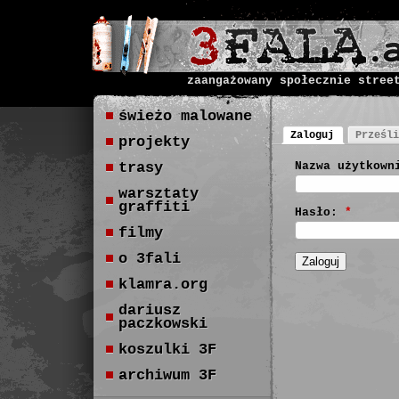
zaangażowany społecznie stree
świeżo malowane
Zaloguj
Prześli
projekty
trasy
Nazwa użytkown
warsztaty
graffiti
Hasło:
*
filmy
o 3fali
klamra.org
dariusz
paczkowski
koszulki 3F
archiwum 3F