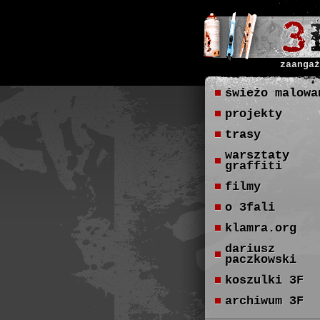
zaangaż
świeżo malowa
projekty
trasy
warsztaty
graffiti
filmy
o 3fali
klamra.org
dariusz
paczkowski
koszulki 3F
archiwum 3F