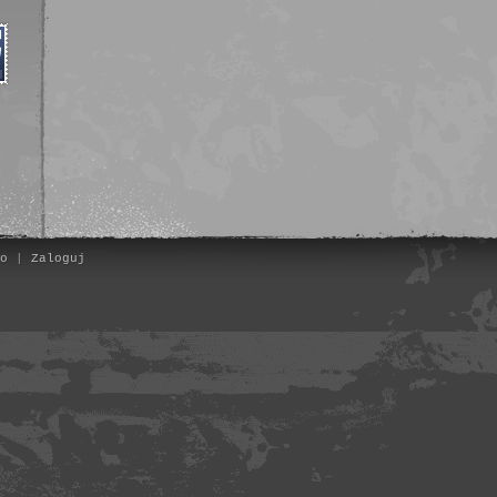
o
|
Zaloguj