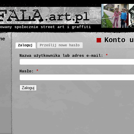
owany społecznie street art i graffiti
ne
Konto u
Zaloguj
Prześlij nowe hasło
Nazwa użytkownika lub adres e-mail:
*
Hasło:
*