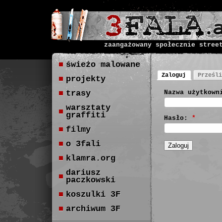
zaangażowany społecznie stree
świeżo malowane
Zaloguj
Prześli
projekty
trasy
Nazwa użytkown
warsztaty
graffiti
Hasło:
*
filmy
o 3fali
klamra.org
dariusz
paczkowski
koszulki 3F
archiwum 3F