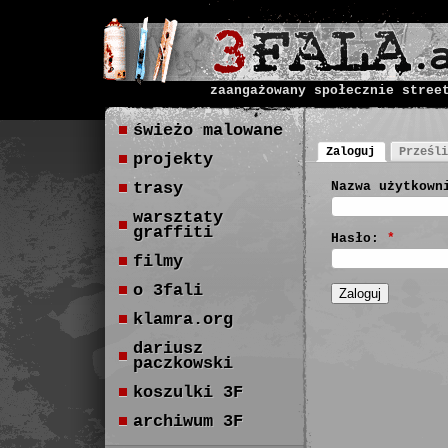
zaangażowany społecznie stree
świeżo malowane
Zaloguj
Prześli
projekty
trasy
Nazwa użytkown
warsztaty
graffiti
Hasło:
*
filmy
o 3fali
klamra.org
dariusz
paczkowski
koszulki 3F
archiwum 3F