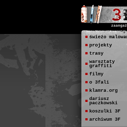
zaangaż
świeżo malowa
projekty
trasy
warsztaty
graffiti
filmy
o 3fali
klamra.org
dariusz
paczkowski
koszulki 3F
archiwum 3F