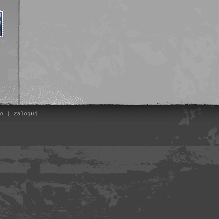
o
|
Zaloguj