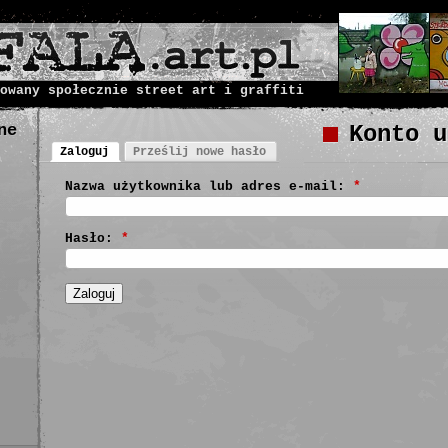
owany społecznie street art i graffiti
ne
Konto u
Zaloguj
Prześlij nowe hasło
Nazwa użytkownika lub adres e-mail:
*
Hasło:
*