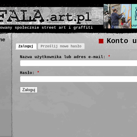
owany społecznie street art i graffiti
ne
Konto u
Zaloguj
Prześlij nowe hasło
Nazwa użytkownika lub adres e-mail:
*
Hasło:
*