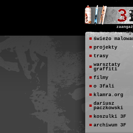
zaangaż
świeżo malowa
projekty
trasy
warsztaty
graffiti
filmy
o 3fali
klamra.org
dariusz
paczkowski
koszulki 3F
archiwum 3F