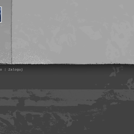
o
|
Zaloguj