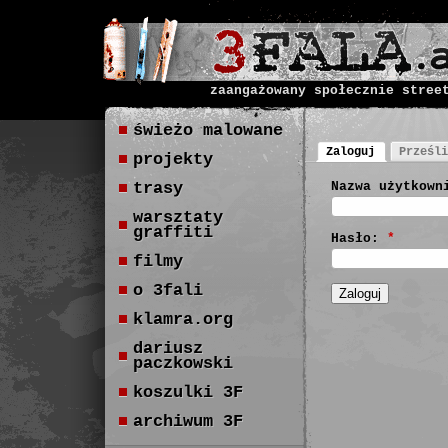
zaangażowany społecznie stree
świeżo malowane
Zaloguj
Prześli
projekty
trasy
Nazwa użytkown
warsztaty
graffiti
Hasło:
*
filmy
o 3fali
klamra.org
dariusz
paczkowski
koszulki 3F
archiwum 3F