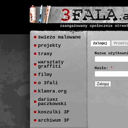
zaangażowany społecznie stree
świeżo malowane
Zaloguj
Prześli
projekty
trasy
Nazwa użytkown
warsztaty
graffiti
Hasło:
*
filmy
o 3fali
klamra.org
dariusz
paczkowski
koszulki 3F
archiwum 3F