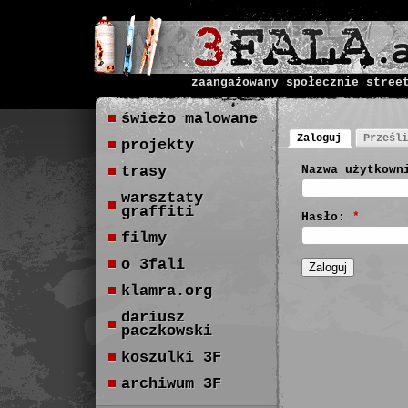
zaangażowany społecznie stree
świeżo malowane
Zaloguj
Prześli
projekty
trasy
Nazwa użytkown
warsztaty
graffiti
Hasło:
*
filmy
o 3fali
klamra.org
dariusz
paczkowski
koszulki 3F
archiwum 3F