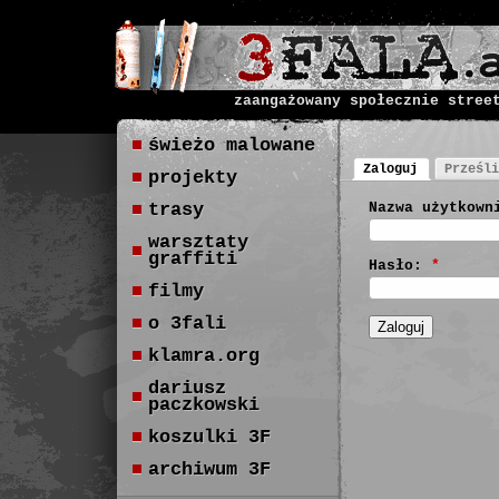
zaangażowany społecznie stree
świeżo malowane
Zaloguj
Prześli
projekty
trasy
Nazwa użytkown
warsztaty
graffiti
Hasło:
*
filmy
o 3fali
klamra.org
dariusz
paczkowski
koszulki 3F
archiwum 3F