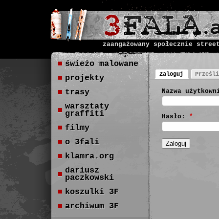
zaangażowany społecznie stree
świeżo malowane
Zaloguj
Prześli
projekty
trasy
Nazwa użytkown
warsztaty
graffiti
Hasło:
*
filmy
o 3fali
klamra.org
dariusz
paczkowski
koszulki 3F
archiwum 3F